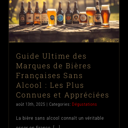
Guide Ultime des Marques de Bières
Françaises Sans Alcool : Les Plus
Connues et Appréciées
Dégustations
Guide Ultime des
Marques de Bières
Françaises Sans
Alcool : Les Plus
Connues et Appréciées
août 13th, 2025
|
Categories:
Dégustations
La bière sans alcool connaît un véritable
essor en France, [...]