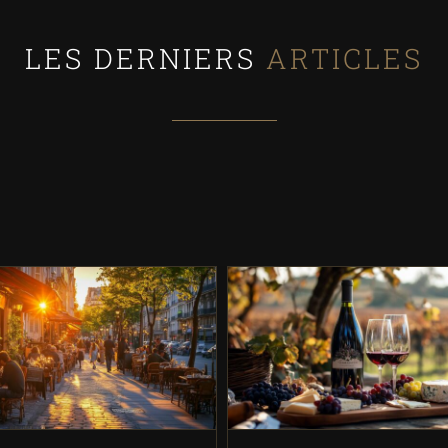
LES DERNIERS
ARTICLES
ouvrir Gibon : Votre
Comment déguster 
sse incontournable à
Beaujolais nouveau
s 11e pour un déjeuner
sublimer ses arôm
réussi
Vins
Bonnes adresses