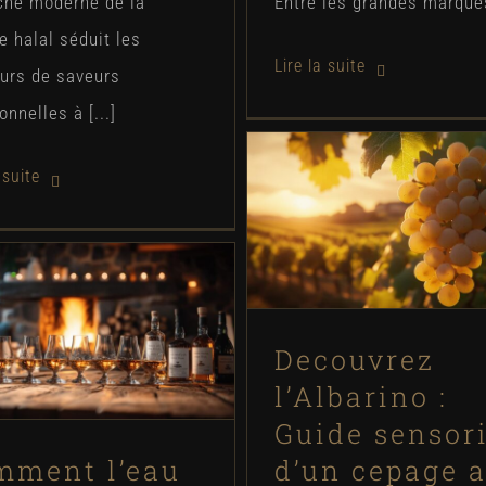
che moderne de la
Entre les grandes marques 
e halal séduit les
urs de saveurs
onnelles à [...]
Decouvrez l’Albarin
Guide sensoriel d’
cepage aux aromes fl
et fruites
Comment l’eau de
Non classé
ourbiere faconne le
Decouvrez
aractere unique du
whisky tourbe
l’Albarino :
Guide sensori
Dégustations
mment l’eau
d’un cepage 