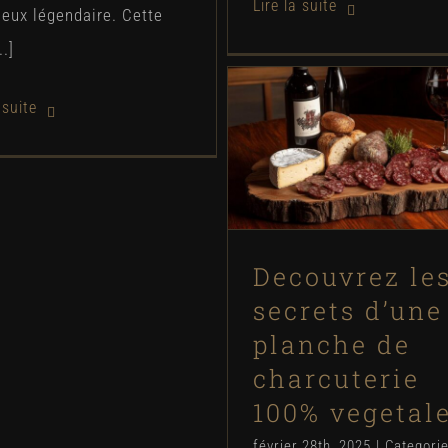
ueux légendaire. Cette
..]
Decouvrez les secr
d’une planche de
charcuterie 100% veg
Recettes
Decouvrez le
secrets d’une
planche de
charcuterie
100% vegetal
février 28th, 2025
|
Categorie