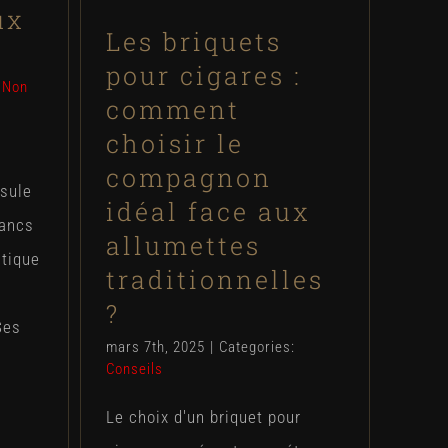
ux
Conseils
Les briquets
pour cigares :
:
Non
comment
choisir le
compagnon
sule
idéal face aux
lancs
allumettes
atique
traditionnelles
?
Ses
mars 7th, 2025
|
Categories:
Conseils
Le choix d'un briquet pour