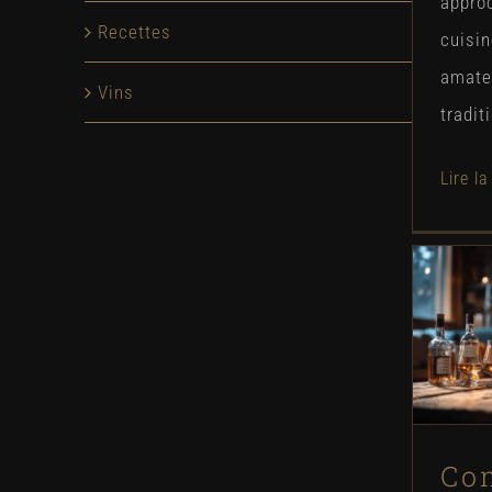
appro
Recettes
cuisin
amate
Vins
traditi
t
c
Co