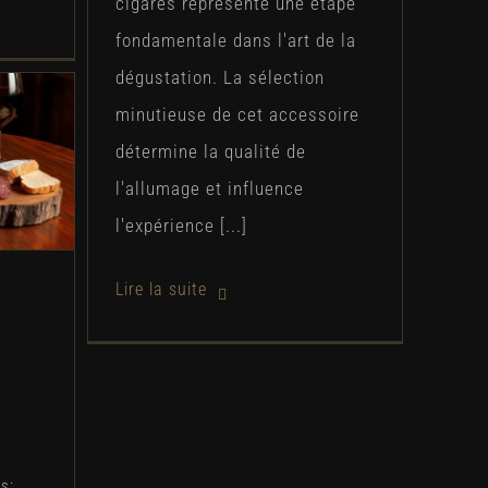
cigares représente une étape
fondamentale dans l'art de la
dégustation. La sélection
minutieuse de cet accessoire
ets
détermine la qualité de
l'allumage et influence
etale
l'expérience [...]
s
e
s: