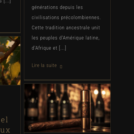
[...]
générations depuis les
civilisations précolombiennes.
Cette tradition ancestrale unit
les peuples d'Amérique latine,
d'Afrique et [...]
o :
un
oraux
Les briquets pour cigares :
comment choisir le
compagnon idéal face aux
el
allumettes traditionnelles
aux
?