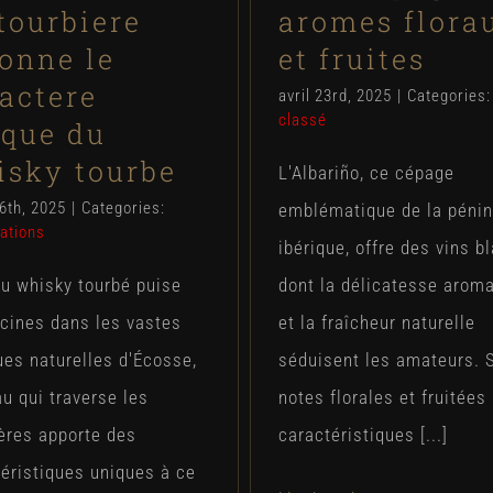
tourbiere
aromes flora
onne le
et fruites
actere
avril 23rd, 2025
|
Categories
classé
ique du
isky tourbe
L'Albariño, ce cépage
6th, 2025
|
Categories:
emblématique de la pénin
ations
ibérique, offre des vins b
du whisky tourbé puise
dont la délicatesse arom
cines dans les vastes
et la fraîcheur naturelle
es naturelles d'Écosse,
séduisent les amateurs. 
au qui traverse les
notes florales et fruitées
ères apporte des
caractéristiques [...]
éristiques uniques à ce