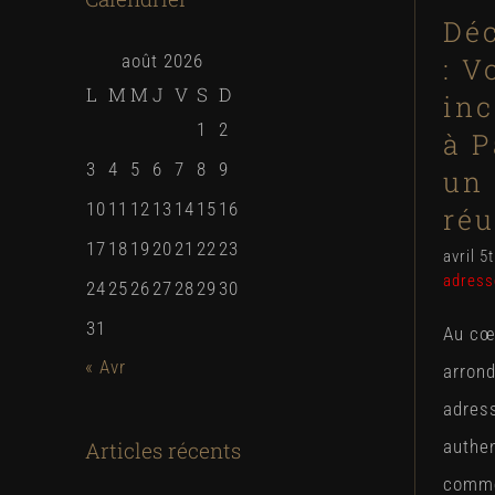
Déc
août 2026
: V
L
M
M
J
V
S
D
in
1
2
à P
3
4
5
6
7
8
9
un 
10
11
12
13
14
15
16
réu
17
18
19
20
21
22
23
avril 5
adress
24
25
26
27
28
29
30
31
Au cœ
« Avr
arrond
adres
authe
Articles récents
comme 