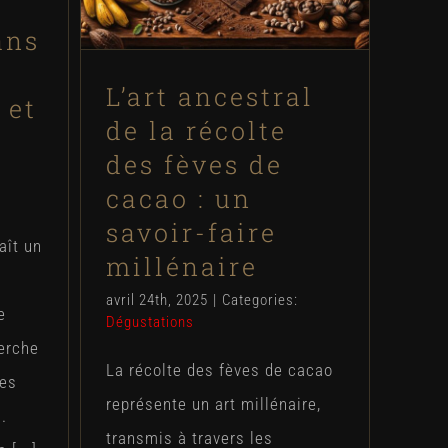
savoir-faire millénaire
ans
Dégustations
L’art ancestral
 et
de la récolte
des fèves de
cacao : un
savoir-faire
aît un
millénaire
,
avril 24th, 2025
|
Categories:
e
Dégustations
erche
La récolte des fèves de cacao
tes
représente un art millénaire,
.
transmis à travers les