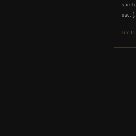
spirit
eau, [.