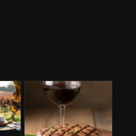
le
 et
Steak haché maison :
es
recette terroir accords
vins du Sud