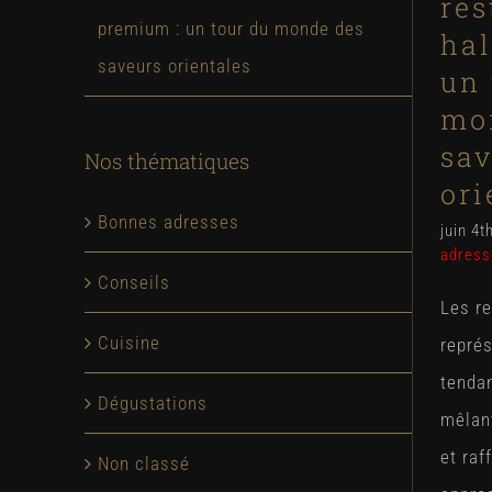
res
premium : un tour du monde des
hal
saveurs orientales
un 
mo
sav
Nos thématiques
ori
Bonnes adresses
juin 4t
adress
Conseils
Les r
Cuisine
représ
tenda
Dégustations
mêlant
et raf
Non classé