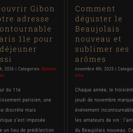
ouvrir Gibon
Comment
otre adresse
déguster le
contournable
Beaujolais
aris 11e pour
nouveau et
déjeuner
sublimer ses
ssi
arômes
th, 2026
|
Categories:
Bonnes
novembre 4th, 2025
|
Categor
es
Vins
ur du 11e
Chaque année, le troisiè
issement parisien, une
jeudi de novembre marqu
se discrète mais
événement incontournabl
ntique s'est imposée
les amateurs de vin : l'arr
un lieu de prédilection
du Beaujolais nouveau. Ce