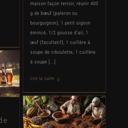
maison façon terroir, réunir 400
g de bœuf (paleron ou
bourguignon), 1 petit oignon
émincé, 1/2 gousse d’ail, 1
œuf (facultatif), 1 cuillère à
soupe de ciboulette, 1 cuillère
à soupe [...]
rques
 Sans
nnues
L’art ancestral de la récolte
de
des fèves de cacao : un