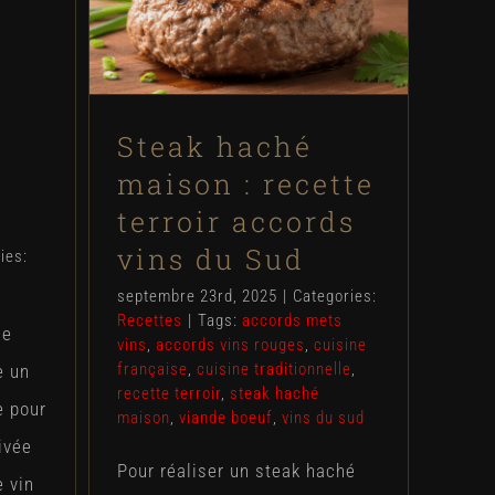
Recettes
Steak haché
maison : recette
terroir accords
vins du Sud
ies:
septembre 23rd, 2025
|
Categories:
Recettes
|
Tags:
accords mets
me
vins
,
accords vins rouges
,
cuisine
française
,
cuisine traditionnelle
,
e un
recette terroir
,
steak haché
e pour
maison
,
viande boeuf
,
vins du sud
ivée
Pour réaliser un steak haché
 vin