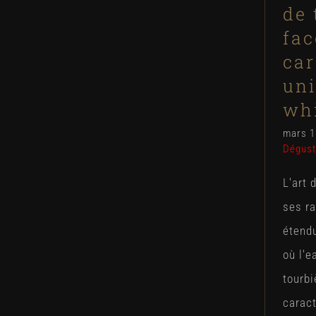
de 
fac
car
un
wh
mars 1
Dégust
L'art 
ses ra
étendu
où l'e
tourbi
caract