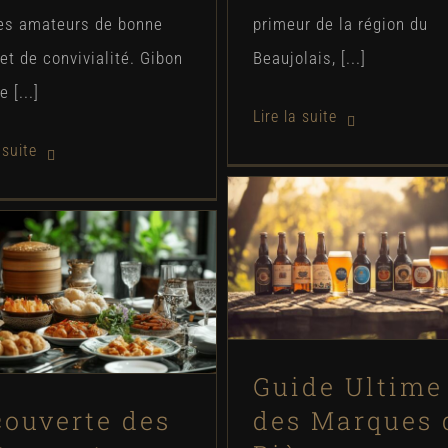
les amateurs de bonne
primeur de la région du
et de convivialité. Gibon
Beaujolais, [...]
 [...]
Guide Ultime des Ma
de Bières Françaises
Decouverte des
Alcool : Les Plus Co
aurants halal premium
et Appréciées
n tour du monde des
aveurs orientales
Dégustations
Guide Ultime
Bonnes adresses
ouverte des
des Marques 