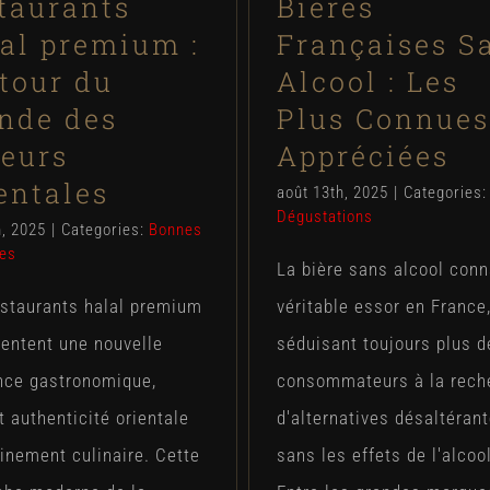
taurants
Bières
al premium :
Françaises S
tour du
Alcool : Les
nde des
Plus Connues
eurs
Appréciées
entales
août 13th, 2025
|
Categories:
Dégustations
h, 2025
|
Categories:
Bonnes
es
La bière sans alcool conn
estaurants halal premium
véritable essor en France
entent une nouvelle
séduisant toujours plus d
nce gastronomique,
consommateurs à la rech
 authenticité orientale
d'alternatives désaltéran
finement culinaire. Cette
sans les effets de l'alcool